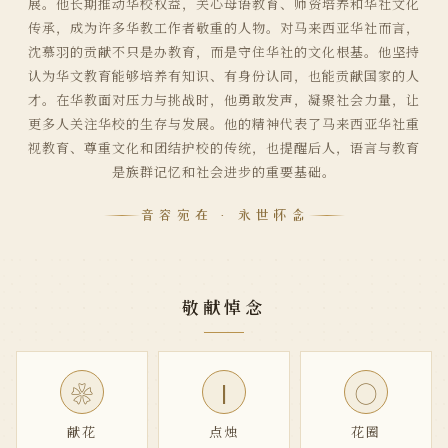
展。他长期推动华校权益，关心母语教育、师资培养和华社文化
传承，成为许多华教工作者敬重的人物。对马来西亚华社而言，
沈慕羽的贡献不只是办教育，而是守住华社的文化根基。他坚持
认为华文教育能够培养有知识、有身份认同，也能贡献国家的人
才。在华教面对压力与挑战时，他勇敢发声，凝聚社会力量，让
更多人关注华校的生存与发展。他的精神代表了马来西亚华社重
视教育、尊重文化和团结护校的传统，也提醒后人，语言与教育
是族群记忆和社会进步的重要基础。
音容宛在 · 永世怀念
敬献悼念
|
❀
◯
献花
点烛
花圈