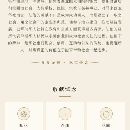
银行和房地产等领域。他凭着商业眼光和组织能力，累积财富后
积极回馈社会，支持学校、医院、宗教与慈善事业。对马来西亚
华社而言，陆佑的贡献不只是成为成功商人，而是建立了“取之
社会，用之社会”的企业家典范。他参与地方建设，推动经济发
展，也帮助华人社群在教育和公益方面获得更多资源。陆佑的经
历代表早期华人移民从艰苦创业到成为社会支柱的过程。他留下
的精神，是华社重视勤奋、信用、互助和公益的传统，也提醒后
人，财富真正的价值在于能否带动社会一起进步。
音容宛在 · 永世怀念
敬献悼念
|
❀
◯
献花
点烛
花圈